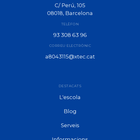
C/ Perú, 105
08018, Barcelona
TELÈFON
93 308 63 96
CORREU ELECTRÒNIC
a8043115@xtec.cat
DESTACATS
L'escola
Blog
Serveis
Informacions