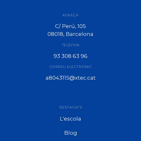
ADREÇA
C/ Perú, 105
08018, Barcelona
TELÈFON
93 308 63 96
CORREU ELECTRÒNIC
a8043115@xtec.cat
DESTACATS
L'escola
Blog