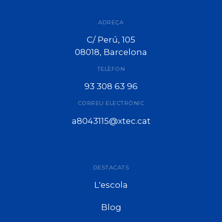
ADREÇA
C/ Perú, 105
08018, Barcelona
TELÈFON
93 308 63 96
CORREU ELECTRÒNIC
a8043115@xtec.cat
DESTACATS
L'escola
Blog