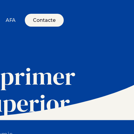
AFA
Contacte
 primer
uperior