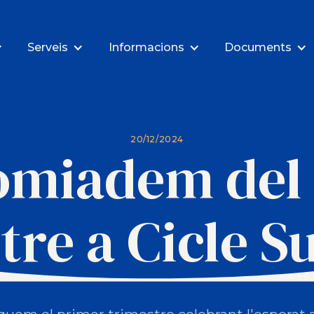
Serveis
Informacions
Documents
20/12/2024
omiadem del
tre a Cicle S