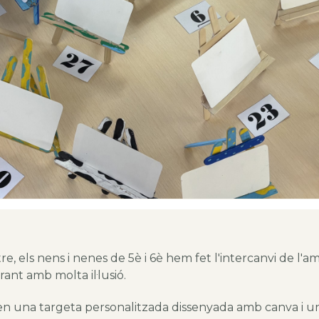
re, els nens i nenes de 5è i 6è hem fet l'intercanvi de l'am
ant amb molta il·lusió.
 en una targeta personalitzada dissenyada amb canva i un