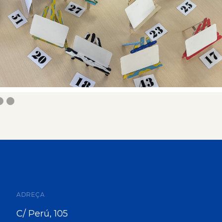
ADREÇA
C/ Perú, 105