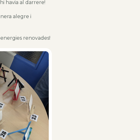
hi havia al darrere!
anera alegre i
 energies renovades!