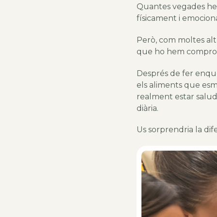
Quantes vegades hem 
físicament i emocio
Però, com moltes alt
que ho hem comprov
Després de fer enque
els aliments que esmo
realment estar saluda
diària.
Us sorprendria la dif