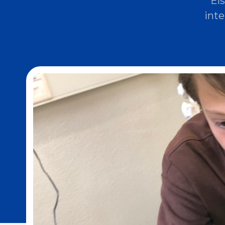
El
inte