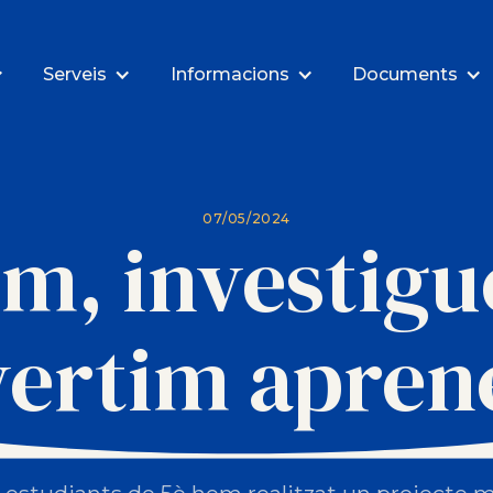
Serveis
Informacions
Documents
07/05/2024
m, investigu
vertim apren