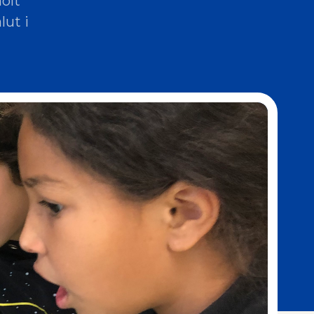
olt
lut i