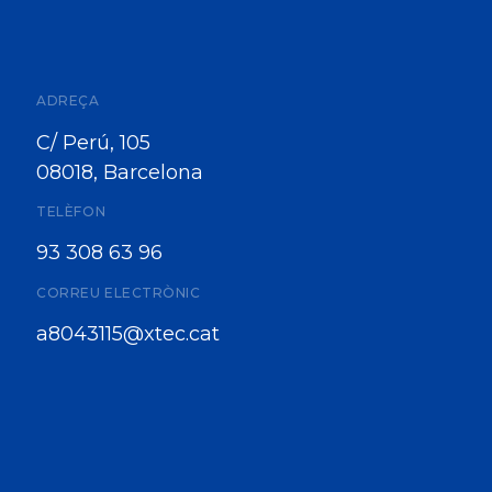
ADREÇA
C/ Perú, 105
08018, Barcelona
TELÈFON
93 308 63 96
CORREU ELECTRÒNIC
a8043115@xtec.cat