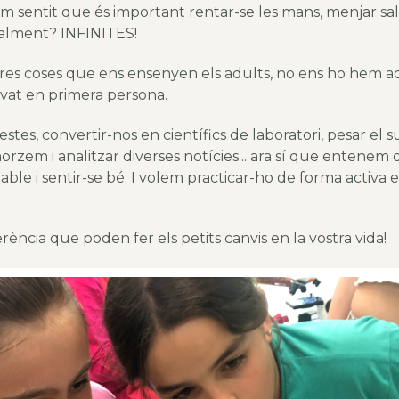
sentit que és important rentar-se les mans, menjar sal
nalment? INFINITES!
res coses que ens ensenyen els adults, no ens ho hem ac
at en primera persona.
stes, convertir-nos en científics de laboratori, pesar el
rzem i analitzar diverses notícies... ara sí que entenem q
ble i sentir-se bé. I volem practicar-ho de forma activa e
erència que poden fer els petits canvis en la vostra vida!