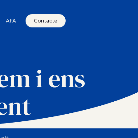
AFA
Contacte
em i ens
ent