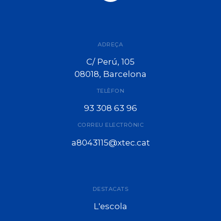
ADREÇA
C/ Perú, 105
08018, Barcelona
TELÈFON
93 308 63 96
CORREU ELECTRÒNIC
a8043115@xtec.cat
DESTACATS
L'escola