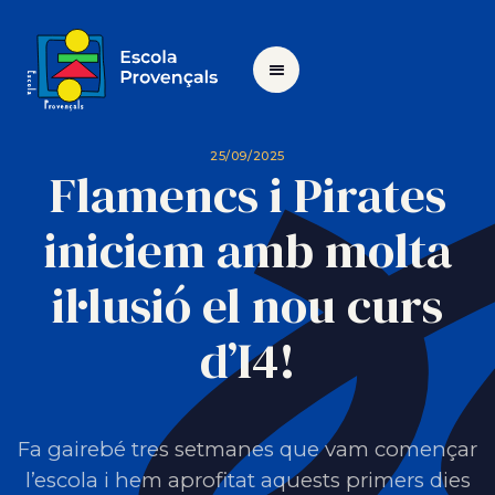
25/09/2025
Flamencs i Pirates
iniciem amb molta
il·lusió el nou curs
d’I4!
Fa gairebé tres setmanes que vam començar
l’escola i hem aprofitat aquests primers dies