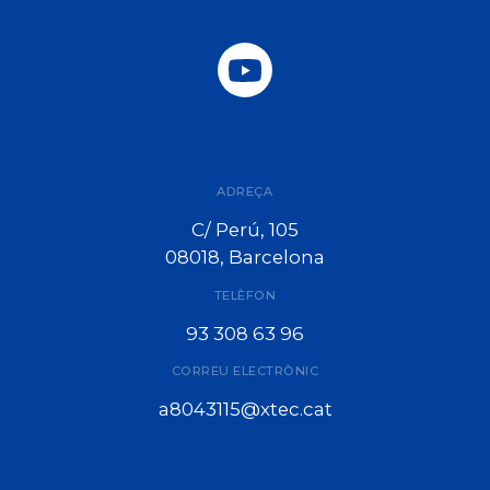
ADREÇA
C/ Perú, 105
08018, Barcelona
TELÈFON
93 308 63 96
CORREU ELECTRÒNIC
a8043115@xtec.cat