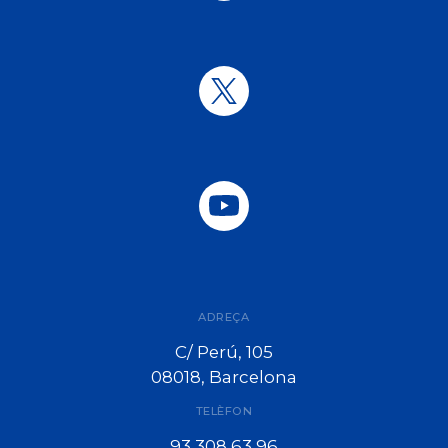
ADREÇA
C/ Perú, 105
08018, Barcelona
TELÈFON
93 308 63 96