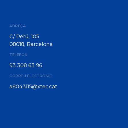
ADREÇA
C/ Perú, 105
08018, Barcelona
TELÈFON
93 308 63 96
CORREU ELECTRÒNIC
a8043115@xtec.cat