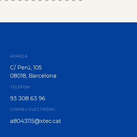
ADREÇA
C/ Perú, 105
08018, Barcelona
TELÈFON
93 308 63 96
CORREU ELECTRÒNIC
a8043115@xtec.cat