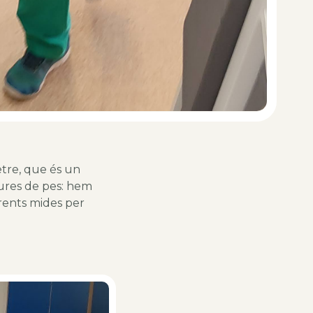
tre, que és un
ures de pes: hem
erents mides per