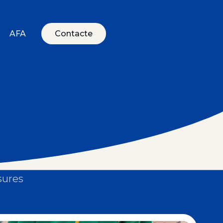
AFA
Contacte
sures