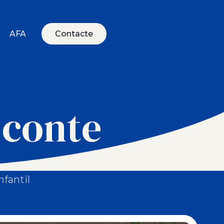
AFA
Contacte
 conte
nfantil