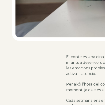
El conte és una eina 
infants a desenvolupa
les emocions pròpies 
activa i l’atenció.
Per això l’hora del 
moment, ja que és un
Cada setmana ens en