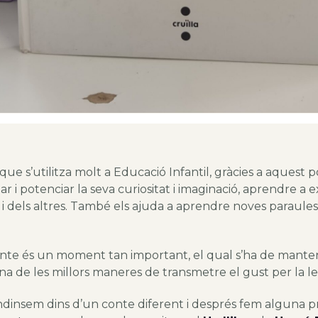
que s’utilitza molt a Educació Infantil, gràcies a aquest
r i potenciar la seva curiositat i imaginació, aprendre a e
i dels altres. També els ajuda a aprendre noves paraules i
conte és un moment tan important, el qual s’ha de manten
a de les millors maneres de transmetre el gust per la le
dinsem dins d’un conte diferent i després fem alguna p