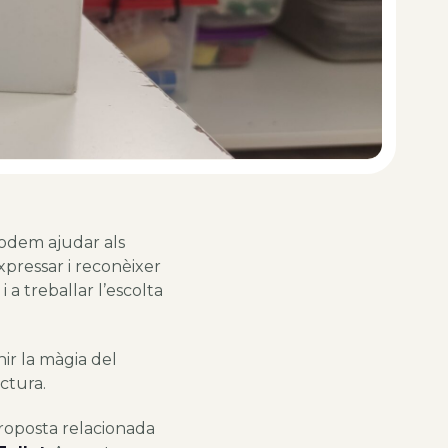
 podem ajudar als
xpressar i reconèixer
 a treballar l’escolta
ir la màgia del
ctura.
roposta relacionada