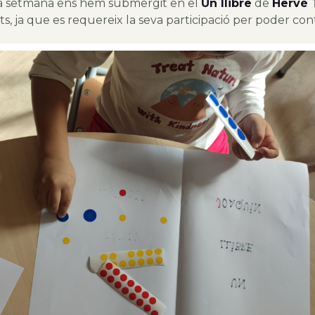
a setmana ens hem submergit en el
Un llibre
de
Hervé 
ts, ja que es requereix la seva participació per poder cont