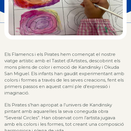
Els Flamencs i els Pirates hem començat el nostre
viatge artístic amb el Tastet d’Artistes, descobrint els
mons plens de color i emoció de Kandinsky i Okuda
San Miguel. Els infants han gaudit experimentant amb
colors i formes a través de les seves creacions, fent els
primers passos en aquest camí ple d’expressió i
imaginació.
Els Pirates s’han apropat a l’univers de Kandinsky
pintant amb aquarel·les la seva coneguda obra
“Several Circles”. Han observat com l’artista jugava
amb els colors i les formes, tot creant una composició
harmoniosa i plena de vida.