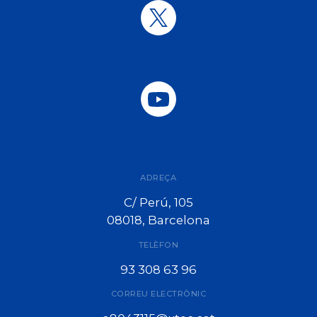
ADREÇA
C/ Perú, 105
08018, Barcelona
TELÈFON
93 308 63 96
CORREU ELECTRÒNIC