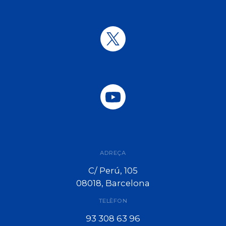
ADREÇA
C/ Perú, 105
08018, Barcelona
TELÈFON
93 308 63 96